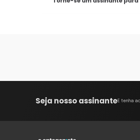
Torne-se um assinante para
Seja nosso assinante
E tenha a