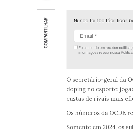
Nunca foi tão fácil fica
COMPARTILHAR
Eu concordo em receber notificaçõ
informações reveja nossa
Polític
O secretário-geral da 
doping no esporte: jog
custas de rivais mais ef
Os números da OCDE re
Somente em 2024, os sub