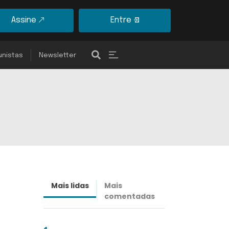
Assine
Entre
unistas
Newsletter
Mais lidas
Mais
Últimas
comentadas
notícias