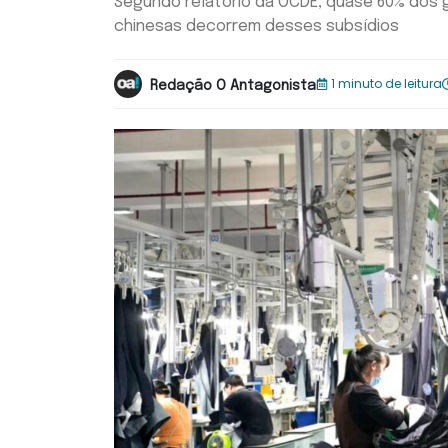
Segundo relatório da OCDE, quase 60% dos
chinesas decorrem desses subsídios
1 minuto de leitura
Redação O Antagonista