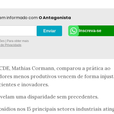
r bem informado com
O Antagonista
Inscreva-se
Enviar
es | Para obter mais
a de Privacidade
.
OCDE, Mathias Cormann, comparou a prática ao
adores menos produtivos vencem de forma injust
icientes e inovadores.
velam uma disparidade sem precedentes.
sídios nos 15 principais setores industriais ati