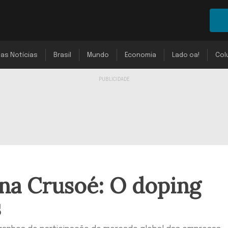
mas Notícias
Brasil
Mundo
Economia
Lado oa!
Col
na Crusoé: O doping
s