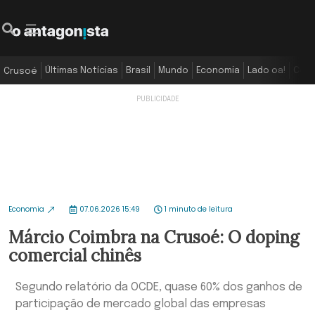
Últimas Notícias
Brasil
Mundo
Economia
Lado oa!
Colu
Crusoé
Economia
07.06.2026 15:49
1 minuto de leitura
Márcio Coimbra na Crusoé: O doping
comercial chinês
Segundo relatório da OCDE, quase 60% dos ganhos de
participação de mercado global das empresas