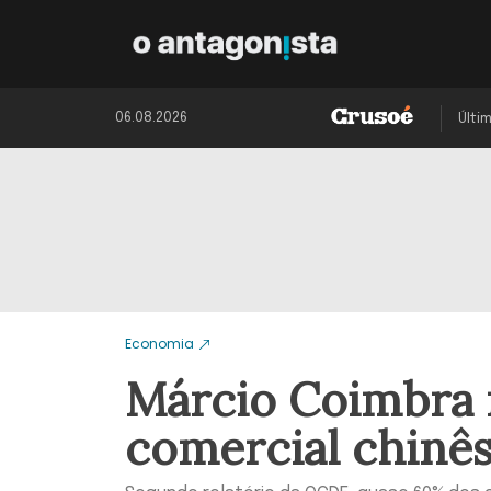
06.08.2026
Últi
Economia
Márcio Coimbra 
comercial chinê