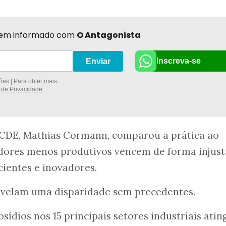
r bem informado com
O Antagonista
Inscreva-se
Enviar
es | Para obter mais
a de Privacidade
.
OCDE, Mathias Cormann, comparou a prática ao
adores menos produtivos vencem de forma injust
icientes e inovadores.
velam uma disparidade sem precedentes.
sídios nos 15 principais setores industriais ati