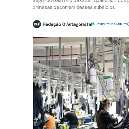
Segundo relatório da OCDE, quase 60% dos
chinesas decorrem desses subsídios
1 minuto de leitura
Redação O Antagonista