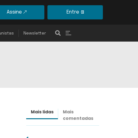
Assine
Entre
unistas
Newsletter
Mais lidas
Mais
Últimas
comentadas
notícias