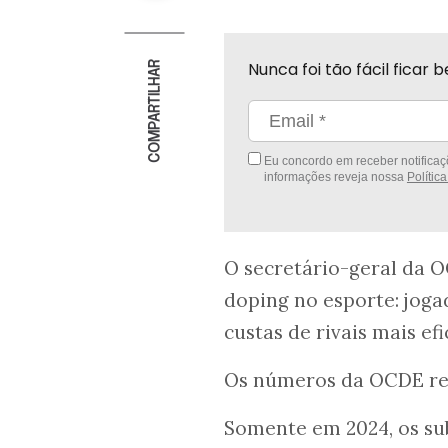
Nunca foi tão fácil fica
COMPARTILHAR
Eu concordo em receber notificaçõ
informações reveja nossa
Polític
O secretário-geral da 
doping no esporte: jog
custas de rivais mais ef
Os números da OCDE re
Somente em 2024, os sub