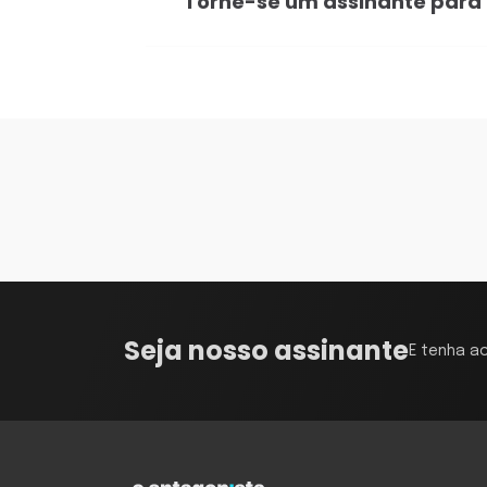
Torne-se um assinante para
Seja nosso assinante
E tenha a