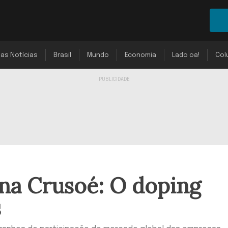
mas Notícias
Brasil
Mundo
Economia
Lado oa!
Col
na Crusoé: O doping
s