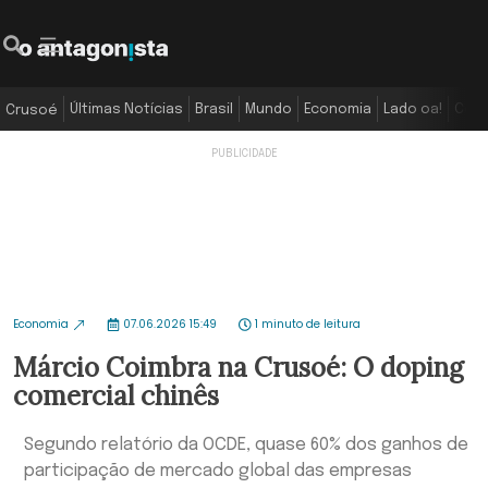
Últimas Notícias
Brasil
Mundo
Economia
Lado oa!
Colu
Crusoé
Economia
07.06.2026 15:49
1 minuto de leitura
Márcio Coimbra na Crusoé: O doping
comercial chinês
Segundo relatório da OCDE, quase 60% dos ganhos de
participação de mercado global das empresas