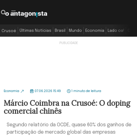
Últimas Notícias
Brasil
Mundo
Economia
Lado oa!
Colu
Crusoé
Economia
07.06.2026 15:49
1 minuto de leitura
Márcio Coimbra na Crusoé: O doping
comercial chinês
Segundo relatório da OCDE, quase 60% dos ganhos de
participação de mercado global das empresas