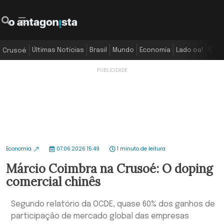
Últimas Notícias
Brasil
Mundo
Economia
Lado oa!
Colu
Crusoé
Economia
07.06.2026 15:49
1 minuto de leitura
Márcio Coimbra na Crusoé: O doping
comercial chinês
Segundo relatório da OCDE, quase 60% dos ganhos de
participação de mercado global das empresas