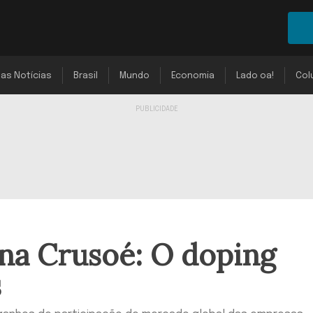
mas Notícias
Brasil
Mundo
Economia
Lado oa!
Col
na Crusoé: O doping
s