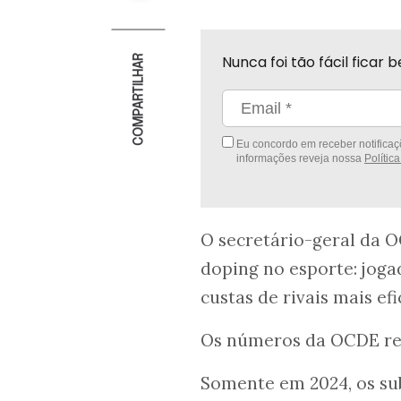
Nunca foi tão fácil fica
COMPARTILHAR
Eu concordo em receber notificaçõ
informações reveja nossa
Polític
O secretário-geral da 
doping no esporte: jog
custas de rivais mais ef
Os números da OCDE re
Somente em 2024, os sub