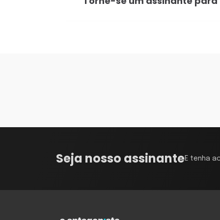
Torne-se um assinante para
Seja nosso assinante
E tenha a