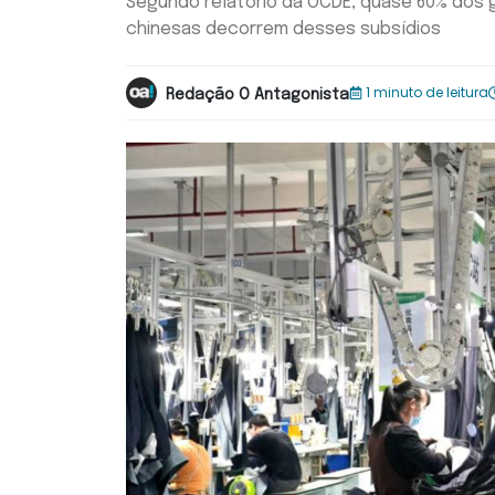
Segundo relatório da OCDE, quase 60% dos
chinesas decorrem desses subsídios
1 minuto de leitura
Redação O Antagonista