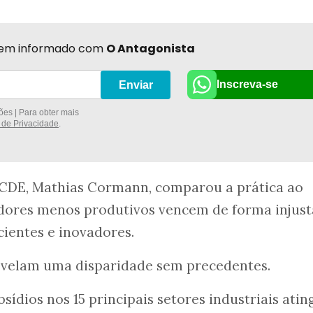
r bem informado com
O Antagonista
Inscreva-se
Enviar
es | Para obter mais
a de Privacidade
.
OCDE, Mathias Cormann, comparou a prática ao
adores menos produtivos vencem de forma injust
icientes e inovadores.
velam uma disparidade sem precedentes.
sídios nos 15 principais setores industriais ati