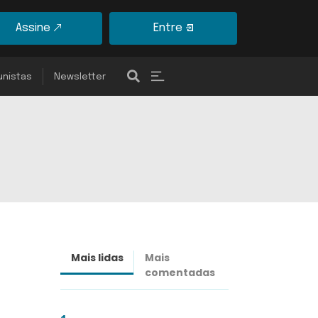
Assine
Entre
unistas
Newsletter
Mais lidas
Mais
Últimas
comentadas
notícias