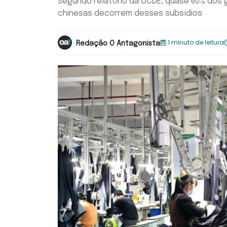
Segundo relatório da OCDE, quase 60% dos
chinesas decorrem desses subsídios
1 minuto de leitura
Redação O Antagonista