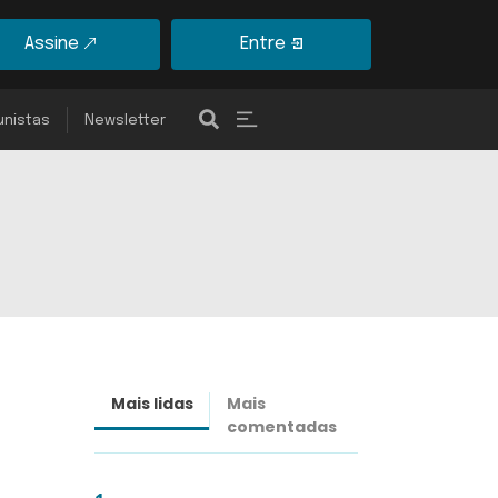
Assine
Entre
unistas
Newsletter
Mais lidas
Mais
Últimas
comentadas
notícias