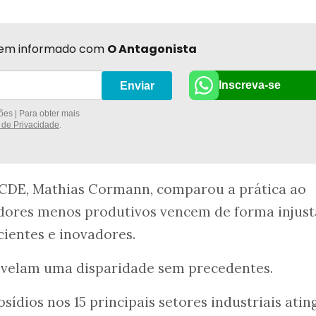
r bem informado com
O Antagonista
Inscreva-se
Enviar
es | Para obter mais
a de Privacidade
.
OCDE, Mathias Cormann, comparou a prática ao
adores menos produtivos vencem de forma injust
icientes e inovadores.
velam uma disparidade sem precedentes.
sídios nos 15 principais setores industriais ati