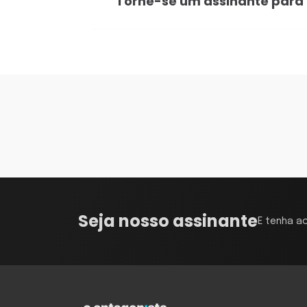
Torne-se um assinante para
Seja nosso assinante
E tenha a