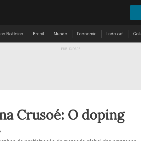
mas Notícias
Brasil
Mundo
Economia
Lado oa!
Col
na Crusoé: O doping
s