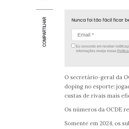
Nunca foi tão fácil fica
COMPARTILHAR
Eu concordo em receber notificaçõ
informações reveja nossa
Polític
O secretário-geral da 
doping no esporte: jog
custas de rivais mais ef
Os números da OCDE re
Somente em 2024, os sub