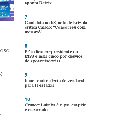
aponta Datrix
7
Candidata no RS, neta de Brizola
critica Caiado: “Concorreu com
meu avô”
8
roso
PF indicia ex-presidente do
INSS e mais cinco por desvios
de aposentadorias
)
9
Inmet emite alerta de vendaval
para 11 estados
10
Crusoé: Lulinha é o pai, cuspido
e escarrado
e