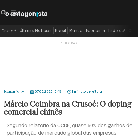
Últimas Notícias
Brasil
Mundo
Economia
Lado oa!
Colu
Crusoé
Economia
07.06.2026 15:49
1 minuto de leitura
Márcio Coimbra na Crusoé: O doping
comercial chinês
Segundo relatório da OCDE, quase 60% dos ganhos de
participação de mercado global das empresas