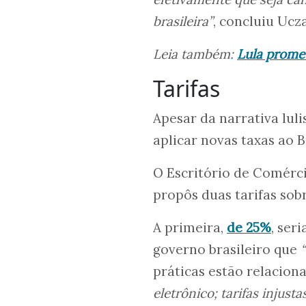
brasileira”
, concluiu Ucza
Leia também:
Lula promet
Tarifas
Apesar da narrativa lul
aplicar novas taxas ao Br
O Escritório de Comérci
propôs duas tarifas sob
A primeira,
de 25%
, ser
governo brasileiro que
práticas estão relacion
eletrônico; tarifas injust