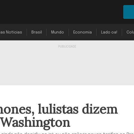
mas Notícias
Brasil
Mundo
Economia
Lado oa!
Col
nones, lulistas dizem
 Washington