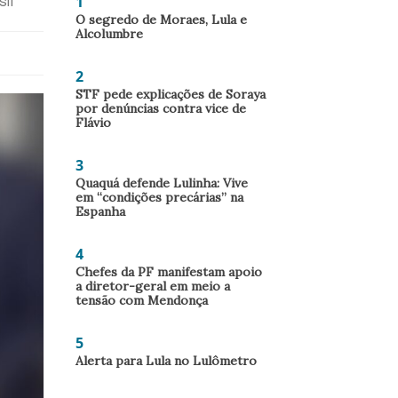
1
sil
O segredo de Moraes, Lula e
Alcolumbre
2
STF pede explicações de Soraya
por denúncias contra vice de
Flávio
3
Quaquá defende Lulinha: Vive
em “condições precárias” na
Espanha
4
Chefes da PF manifestam apoio
a diretor-geral em meio a
tensão com Mendonça
5
Alerta para Lula no Lulômetro