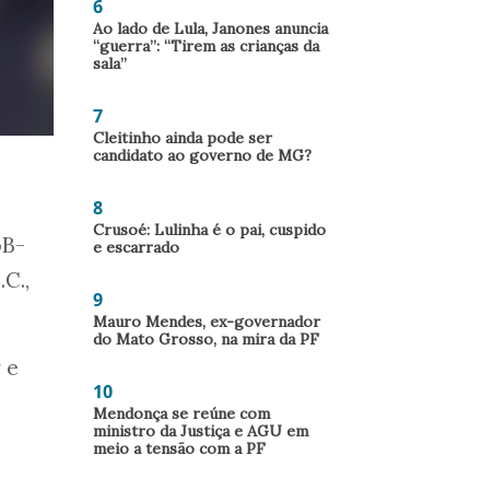
6
Ao lado de Lula, Janones anuncia
“guerra”: “Tirem as crianças da
sala”
7
Cleitinho ainda pode ser
candidato ao governo de MG?
8
Crusoé: Lulinha é o pai, cuspido
oB-
e escarrado
C.,
9
Mauro Mendes, ex-governador
do Mato Grosso, na mira da PF
 e
10
Mendonça se reúne com
ministro da Justiça e AGU em
meio a tensão com a PF