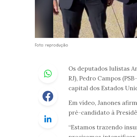
Foto: reprodução
Whastapp
Os deputados lulistas A
RJ), Pedro Campos (PSB-
capital dos Estados Uni
Facebook
Em vídeo, Janones afirm
pré-candidato à Presidê
Linkedin
“Estamos trazendo insu
Twitter