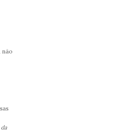
u não
sas
 da