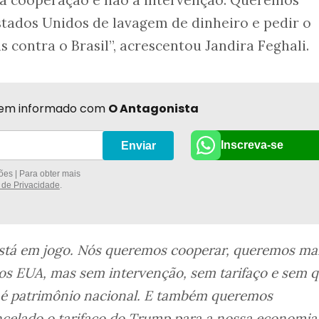
r a cooperação e não a intervenção. Queremos
stados Unidos de lavagem de dinheiro e pedir o
 contra o Brasil”, acrescentou Jandira Feghali.
r bem informado com
O Antagonista
Inscreva-se
Enviar
es | Para obter mais
a de Privacidade
.
está em jogo. Nós queremos cooperar, queremos ma
os EUA, mas sem intervenção, sem tarifaço e sem q
e é patrimônio nacional. E também queremos
ncelado o tarifaço do Trump para a nossa economia