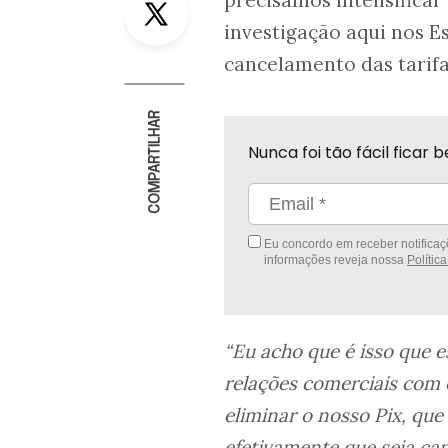
precisamos intensifica
investigação aqui nos E
cancelamento das tarifas
COMPARTILHAR
Nunca foi tão fácil fica
Eu concordo em receber notificaçõ
informações reveja nossa
Polític
“Eu acho que é isso que 
relações comerciais com 
eliminar o nosso Pix, qu
efetivamente que seja ca