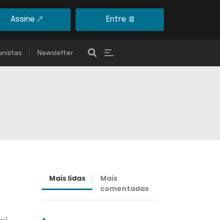
Assine
Entre
unistas
Newsletter
Mais lidas
Mais
Últimas
comentadas
notícias