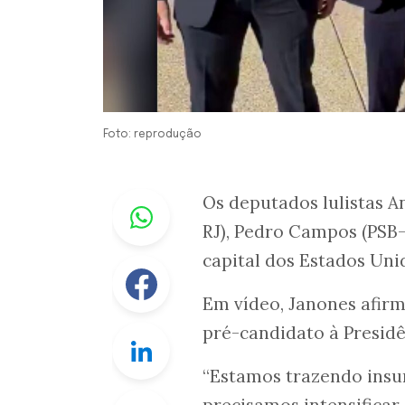
Foto: reprodução
Whastapp
Os deputados lulistas A
RJ), Pedro Campos (PSB-
capital dos Estados Uni
Facebook
Em vídeo, Janones afirm
pré-candidato à Presidê
Linkedin
“Estamos trazendo insu
Twitter