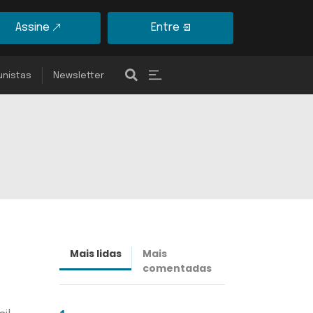
Assine
Entre
unistas
Newsletter
Mais lidas
Mais
Últimas
comentadas
notícias