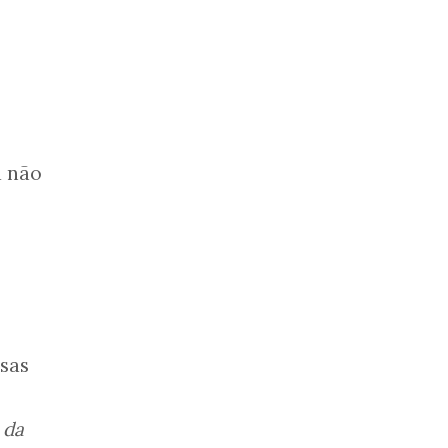
u não
sas
 da