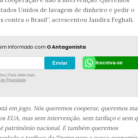
r a cooperação e não a intervenção. Queremos
stados Unidos de lavagem de dinheiro e pedir o
 contra o Brasil”, acrescentou Jandira Feghali.
r bem informado com
O Antagonista
Inscreva-se
Enviar
es | Para obter mais
a de Privacidade
.
está em jogo. Nós queremos cooperar, queremos ma
os EUA, mas sem intervenção, sem tarifaço e sem q
e é patrimônio nacional. E também queremos
ncelado o tarifaço do Trump para a nossa economia