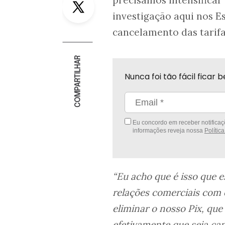
precisamos intensifica
investigação aqui nos E
cancelamento das tarifas
COMPARTILHAR
Nunca foi tão fácil fica
Eu concordo em receber notificaçõ
informações reveja nossa
Polític
“Eu acho que é isso que 
relações comerciais com 
eliminar o nosso Pix, qu
efetivamente que seja ca