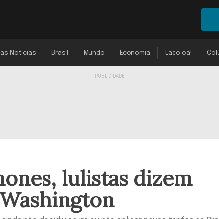
mas Notícias
Brasil
Mundo
Economia
Lado oa!
Col
nones, lulistas dizem
 Washington