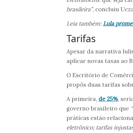
brasileira”
, concluiu Ucza
Leia também:
Lula promet
Tarifas
Apesar da narrativa lul
aplicar novas taxas ao Br
O Escritório de Comérci
propôs duas tarifas sob
A primeira,
de 25%
, ser
governo brasileiro que
práticas estão relacion
eletrônico; tarifas injust