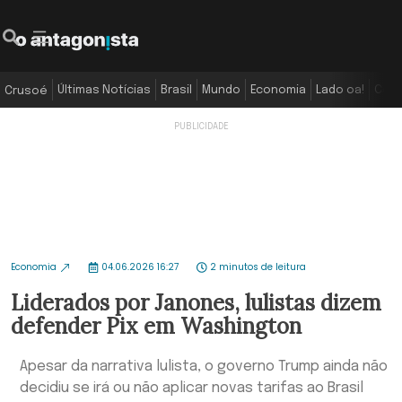
Últimas Notícias
Brasil
Mundo
Economia
Lado oa!
Colu
Crusoé
Economia
04.06.2026 16:27
2 minutos de leitura
Liderados por Janones, lulistas dizem
defender Pix em Washington
Apesar da narrativa lulista, o governo Trump ainda não
decidiu se irá ou não aplicar novas tarifas ao Brasil