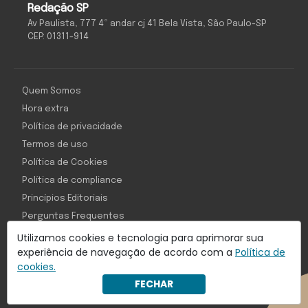
Redação SP
Av Paulista, 777 4º andar cj 41 Bela Vista, São Paulo-SP
CEP: 01311-914
Quem Somos
Hora extra
Política de privacidade
Termos de uso
Política de Cookies
Política de compliance
Princípios Editoriais
Perguntas Frequentes
Utilizamos cookies e tecnologia para aprimorar sua
experiência de navegação de acordo com a
Política de
cookies.
Com inteligência e tecnologia:
FECHAR
Object1ve - Marketing Solution