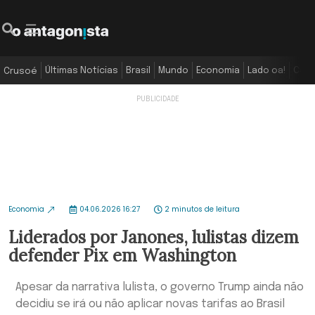
Últimas Notícias
Brasil
Mundo
Economia
Lado oa!
Colu
Crusoé
Economia
04.06.2026 16:27
2 minutos de leitura
Liderados por Janones, lulistas dizem
defender Pix em Washington
Apesar da narrativa lulista, o governo Trump ainda não
decidiu se irá ou não aplicar novas tarifas ao Brasil