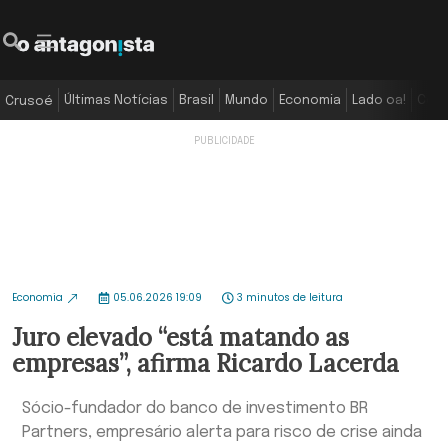
Últimas Notícias
Brasil
Mundo
Economia
Lado oa!
Colu
Crusoé
Economia
05.06.2026 19:09
3 minutos de leitura
Juro elevado “está matando as
empresas”, afirma Ricardo Lacerda
Sócio-fundador do banco de investimento BR
Partners, empresário alerta para risco de crise ainda