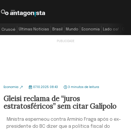
Últimas Notícias
Brasil
Mundo
Economia
Lado oa!
Colu
Crusoé
Economia
07.10.2025 08:43
3 minutos de leitura
Gleisi reclama de “juros
estratosféricos” sem citar Galípolo
Ministra esperneou contra Armínio Fraga após o ex-
presidente do BC dizer que a política fiscal do