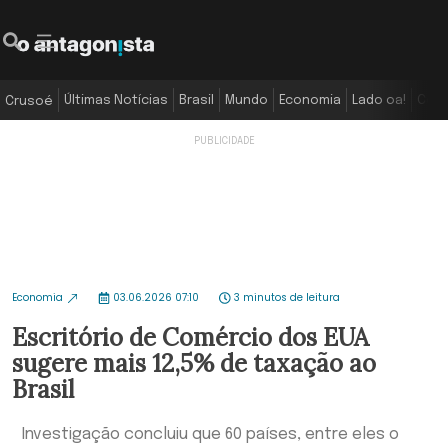
Últimas Notícias
Brasil
Mundo
Economia
Lado oa!
Colu
Crusoé
Economia
03.06.2026 07:10
3 minutos de leitura
Escritório de Comércio dos EUA
sugere mais 12,5% de taxação ao
Brasil
Investigação concluiu que 60 países, entre eles o