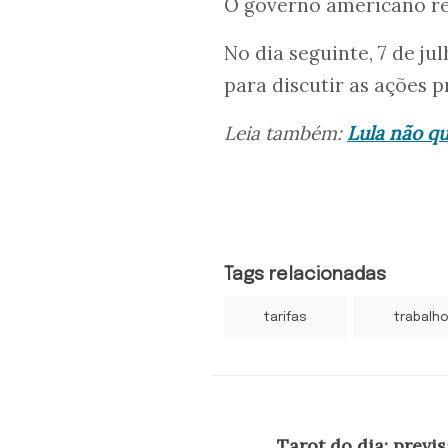
O governo americano rec
No dia seguinte, 7 de ju
para discutir as ações p
Leia também:
Lula não q
Tags relacionadas
tarifas
trabalh
Tarot do dia: previs