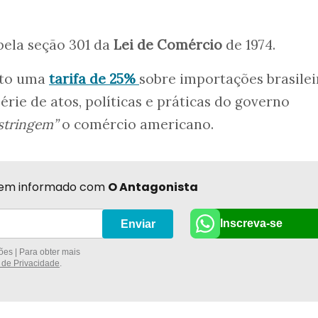
.
pela seção 301 da
Lei de Comércio
de 1974.
sto uma
tarifa de 25%
sobre importações brasilei
rie de atos, políticas e práticas do governo
stringem”
o comércio americano.
r bem informado com
O Antagonista
Inscreva-se
Enviar
es | Para obter mais
a de Privacidade
.