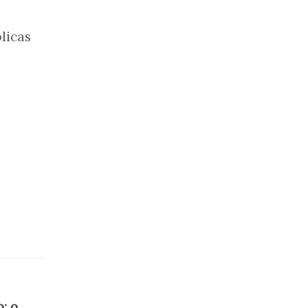
licas
: o