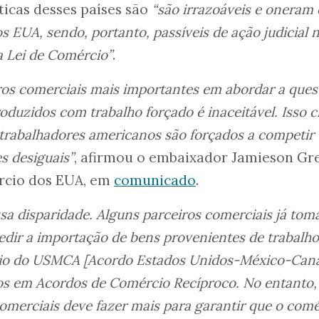
áticas desses países são
“são irrazoáveis ​​e oneram
 EUA, sendo, portanto, passíveis de ação judicial 
a Lei de Comércio”
.
iros comerciais mais importantes em abordar a ques
duzidos com trabalho forçado é inaceitável. Isso c
trabalhadores americanos são forçados a competir
s desiguais”
, afirmou o embaixador Jamieson Gre
rcio dos EUA, em
comunicado
.
sa disparidade. Alguns parceiros comerciais já to
edir a importação de bens provenientes de trabalho
meio do USMCA [Acordo Estados Unidos-México-Cana
s em Acordos de Comércio Recíproco. No entanto,
omerciais deve fazer mais para garantir que o comé