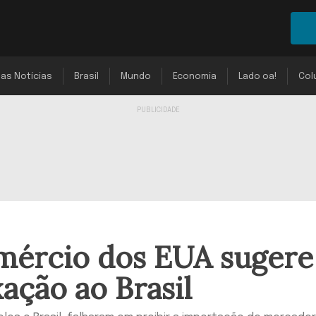
mas Notícias
Brasil
Mundo
Economia
Lado oa!
Col
omércio dos EUA sugere
ação ao Brasil