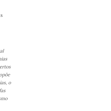
as
al
mias
ertos
ropõe
as, o
fas
ismo