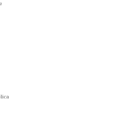
a
lica