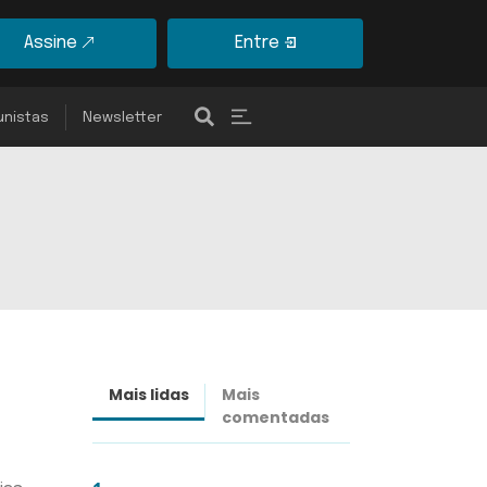
Assine
Entre
unistas
Newsletter
Mais lidas
Mais
Últimas
comentadas
notícias