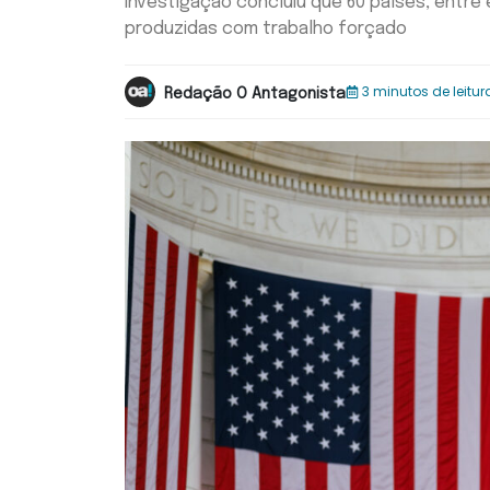
Investigação concluiu que 60 países, entre 
produzidas com trabalho forçado
3 minutos de leitur
Redação O Antagonista