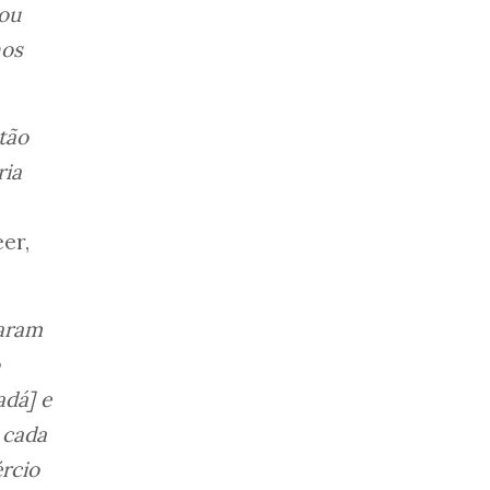
 ou
nos
tão
ria
er,
maram
dá] e
 cada
rcio