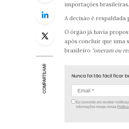
importações brasileiras
Linkedin
A decisão é respaldada 
Twitter
O órgão já havia propo
após concluir que uma sé
brasileiro
“oneram ou re
COMPARTILHAR
Nunca foi tão fácil fica
Eu concordo em receber notificaçõ
informações reveja nossa
Polític