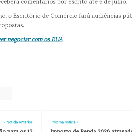
eberá comentários por escrito até 6 de julho.
lho, o Escritório de Comércio fará audiências púb
ropostas.
uer negociar com os EUA
o
< Notícia Anterior
Próxima notícia >
ão para os 12
Imposto de Renda 2026 atrasado