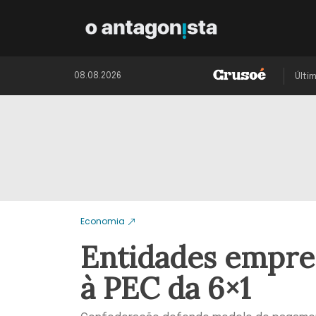
08.08.2026
Últi
Economia
Entidades empres
à PEC da 6×1