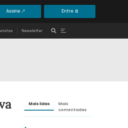
Assine
Entre
unistas
Newsletter
va
Mais lidas
Mais
Últimas
comentadas
notícias