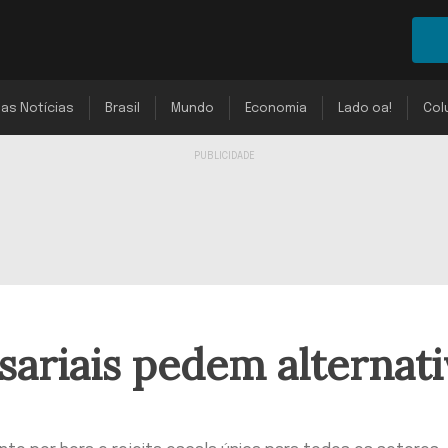
mas Notícias
Brasil
Mundo
Economia
Lado oa!
Col
ariais pedem alternati