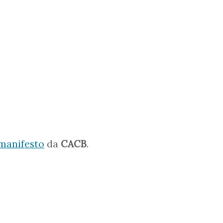
-manifesto
da
CACB
.