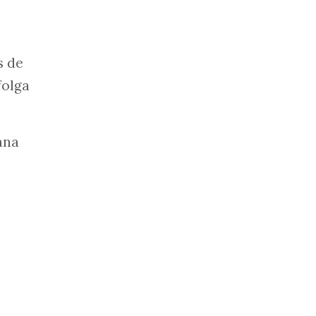
s de
folga
ana