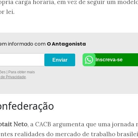
ópria carga horária, em vez de seguir um model
 lei.
r bem informado com
O Antagonista
Inscreva-se
Enviar
es | Para obter mais
a de Privacidade
.
onfederação
otait Neto
, a CACB argumenta que uma jornada r
ntes realidades do mercado de trabalho brasilei