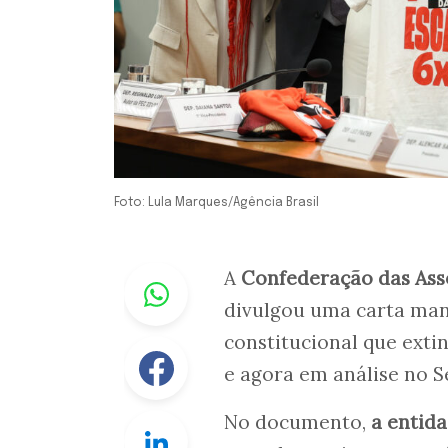
Foto: Lula Marques/Agência Brasil
Whastapp
A
Confederação das Asso
divulgou uma carta man
constitucional que exti
Facebook
e agora em análise no S
No documento,
a entid
Linkedin