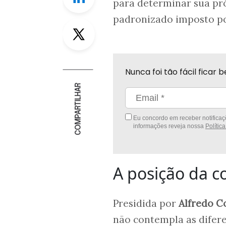
para determinar sua pr
padronizado imposto por
Twitter
Nunca foi tão fácil fica
COMPARTILHAR
Eu concordo em receber notificaçõ
informações reveja nossa
Polític
A posição da c
Presidida por
Alfredo C
não contempla as difere