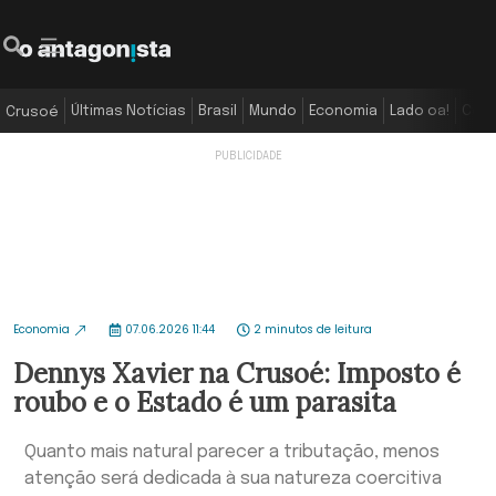
Últimas Notícias
Brasil
Mundo
Economia
Lado oa!
Colu
Crusoé
Economia
07.06.2026 11:44
2 minutos de leitura
Dennys Xavier na Crusoé: Imposto é
roubo e o Estado é um parasita
Quanto mais natural parecer a tributação, menos
atenção será dedicada à sua natureza coercitiva