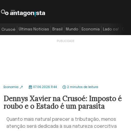
Últimas Notícias
Brasil
Mundo
Economia
Lado oa!
Colu
Crusoé
Economia
07.06.2026 11:44
2 minutos de leitura
Dennys Xavier na Crusoé: Imposto é
roubo e o Estado é um parasita
Quanto mais natural parecer a tributação, menos
atenção será dedicada à sua natureza coercitiva