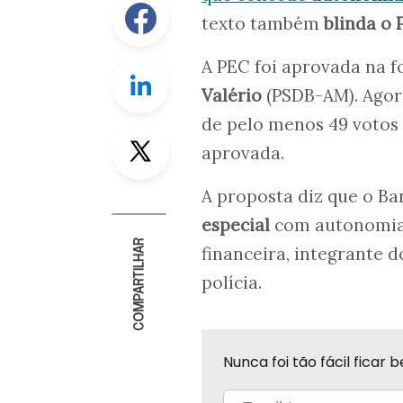
texto também
blinda o 
A PEC foi aprovada na f
Linkedin
Valério
(PSDB-AM). Agora
de pelo menos 49 votos 
Twitter
aprovada.
A proposta diz que o Ba
especial
com autonomia t
COMPARTILHAR
financeira, integrante 
polícia.
Nunca foi tão fácil fica