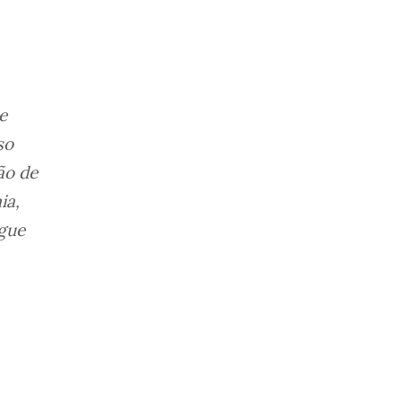
e
so
ão de
ia,
egue