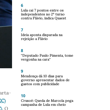
6
Lula cai 7 pontos entre os
independentes no 2º turno
contra Flávio, indica Quaest
7
Ideia aponta disparada na
rejeição a Flávio
8
“Deputado Paulo Pimenta, tome
vergonha na cara”
9
Mendonça dá 10 dias para
governo apresentar dados de
gastos com publicidade
arta-
10
EC
)
Crusoé: Queda de Marcola pega
campanha de Lula em cheio
C
)
. O