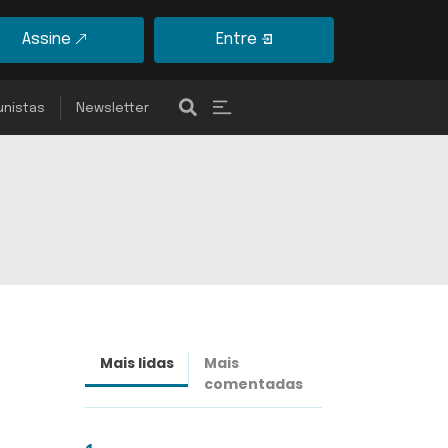
Assine
Entre
unistas
Newsletter
Mais lidas
Mais
Últimas
comentadas
notícias