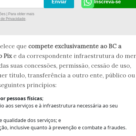
Inscreva-se
Enviar
es | Para obter mais
a de Privacidade
.
belece que
compete exclusivamente ao BC a
o Pix
e da correspondente infraestrutura do me
idas suas concessões, permissão, cessão de uso,
er título, transferência a outro ente, público ou
eguintes princípios:
or pessoas físicas
;
o aos serviços e à infraestrutura necessária ao seu
 e qualidade dos serviços; e
ção, inclusive quanto à prevenção e combate a fraudes.