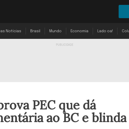
mas Notícias
Brasil
Mundo
Economia
Lado oa!
Col
prova PEC que dá
entária ao BC e blinda