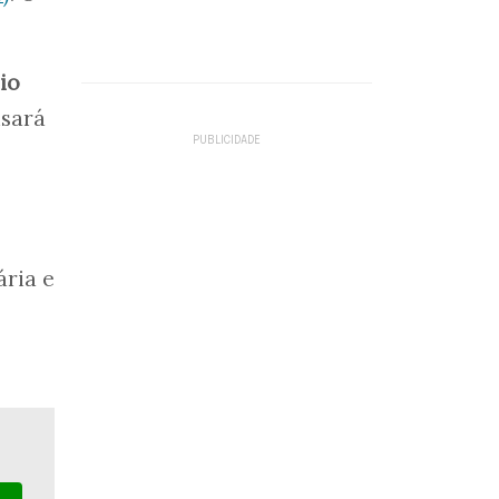
nio
isará
ária e