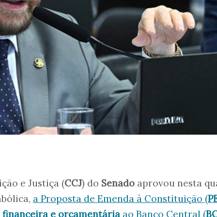
ção e Justiça (
CCJ
) do
Senado
aprovou nesta qu
mbólica,
a Proposta de Emenda à Constituição (
P
financeira e orçamentária
ao Banco Central (
B