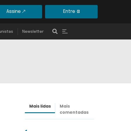
Assine
Entre
unistas
Newsletter
Mais lidas
Mais
Últimas
comentadas
notícias