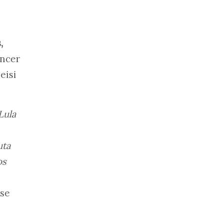
,
encer
eisi
Lula
uta
os
sse