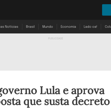
mas Notícias
Brasil
Mundo
Economia
Lado oa!
Col
governo Lula e aprova
osta que susta decreto