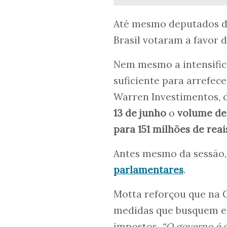
Até mesmo deputados da
Brasil votaram a favor d
Nem mesmo a intensific
suficiente para arrefec
Warren Investimentos, d
13 de junho
o
volume de
para 151 milhões de rea
Antes mesmo da sessão,
parlamentares
.
Motta reforçou que na 
medidas que busquem eq
impostos.
“O governo é s