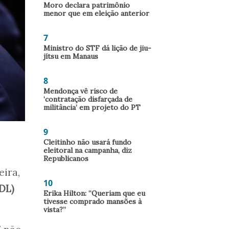
Moro declara patrimônio
menor que em eleição anterior
7
Ministro do STF dá lição de jiu-
jítsu em Manaus
8
Mendonça vê risco de
‘contratação disfarçada de
militância’ em projeto do PT
9
Cleitinho não usará fundo
eleitoral na campanha, diz
Republicanos
ira,
10
PDL)
Erika Hilton: “Queriam que eu
tivesse comprado mansões à
vista?”