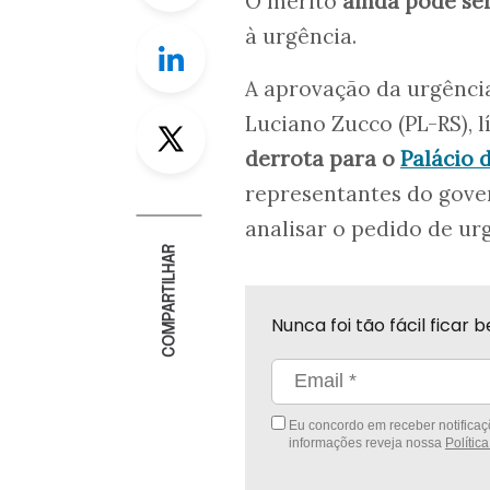
O mérito
ainda pode se
à urgência.
Linkedin
A aprovação da urgênci
Twitter
Luciano Zucco (PL-RS), 
derrota para o
Palácio 
representantes do gove
analisar o pedido de ur
COMPARTILHAR
Nunca foi tão fácil fica
Eu concordo em receber notificaçõ
informações reveja nossa
Polític