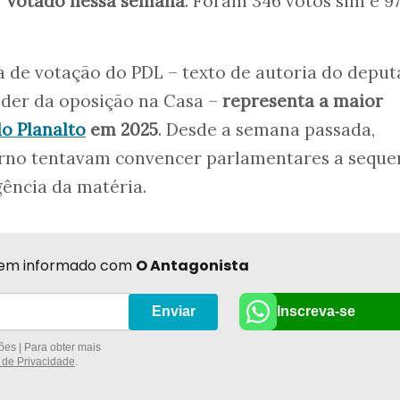
r votado nessa semana
. Foram 346 votos sim e 9
a de votação do PDL – texto de autoria do depu
líder da oposição na Casa –
representa a maior
do Planalto
em 2025
. Desde a semana passada,
rno tentavam convencer parlamentares a seque
gência da matéria.
r bem informado com
O Antagonista
Inscreva-se
Enviar
es | Para obter mais
a de Privacidade
.