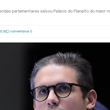
ndas parlamentares salvou Palácio do Planalto do maior r
21:33
comentários 0