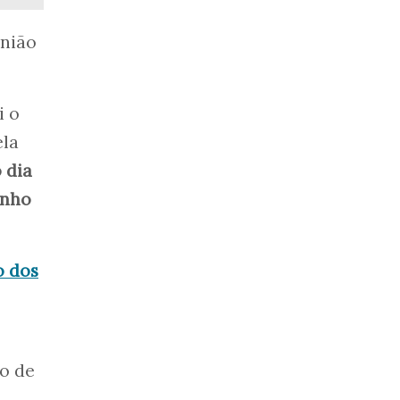
União
i o
ela
 dia
unho
 dos
o de