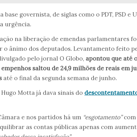
 base governista, de siglas como o PDT, PSD e 
a urgência.
ação na liberação de emendas parlamentares fo
er o ânimo dos deputados. Levantamento feito p
ivulgado pelo jornal O Globo,
apontou que até o
 empenhos saltou de 24,9 milhões de reais em j
is
até o final da segunda semana de junho.
 Hugo Motta já dava sinais do
descontentamento
Câmara e nos partidos há um
“esgotamento”
com
uilibrar as contas públicas apenas com aument
abedor dessa insatisfação”.