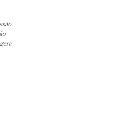
ssão
ção
gera