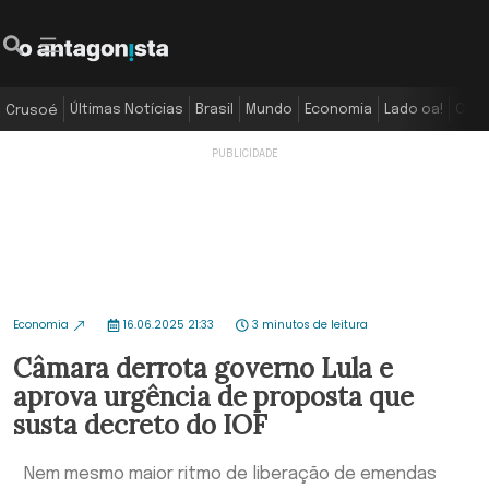
Últimas Notícias
Brasil
Mundo
Economia
Lado oa!
Colu
Crusoé
Economia
16.06.2025 21:33
3 minutos de leitura
Câmara derrota governo Lula e
aprova urgência de proposta que
susta decreto do IOF
Nem mesmo maior ritmo de liberação de emendas