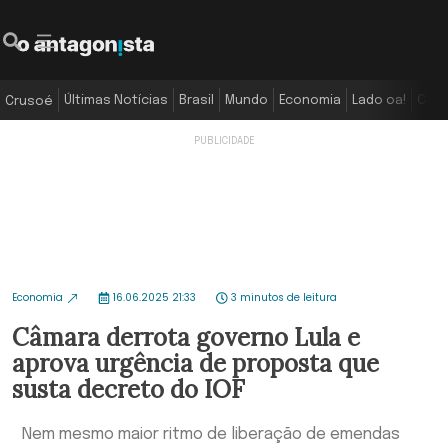
Últimas Notícias
Brasil
Mundo
Economia
Lado oa!
Colu
Crusoé
Economia
16.06.2025 21:33
3 minutos de leitura
Câmara derrota governo Lula e
aprova urgência de proposta que
susta decreto do IOF
Nem mesmo maior ritmo de liberação de emendas