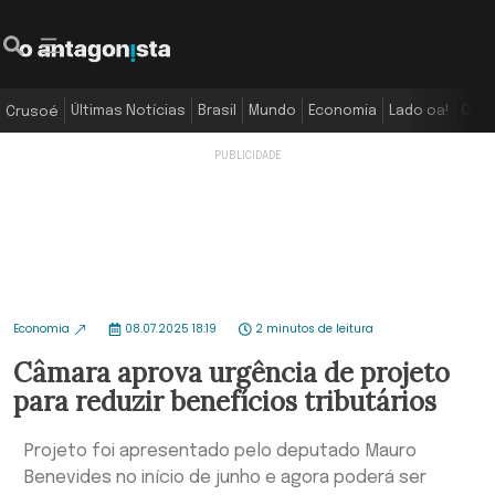
Últimas Notícias
Brasil
Mundo
Economia
Lado oa!
Colu
Crusoé
Economia
08.07.2025 18:19
2 minutos de leitura
Câmara aprova urgência de projeto
para reduzir benefícios tributários
Projeto foi apresentado pelo deputado Mauro
Benevides no início de junho e agora poderá ser