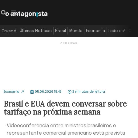
Últimas Notícias
Brasil
Mundo
Economia
Lado oa!
Colu
Crusoé
Economia
05.06.2026 18:43
3 minutos de leitura
Brasil e EUA devem conversar sobre
tarifaço na próxima semana
Videoconferência entre ministros brasileiros e
representante comercial americano está prevista