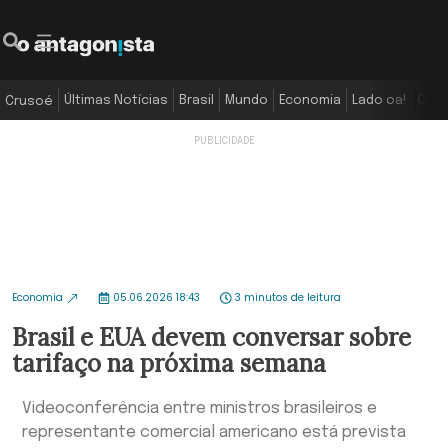
Últimas Notícias
Brasil
Mundo
Economia
Lado oa!
Colu
Crusoé
Economia
05.06.2026 18:43
3 minutos de leitura
Brasil e EUA devem conversar sobre
tarifaço na próxima semana
Videoconferência entre ministros brasileiros e
representante comercial americano está prevista