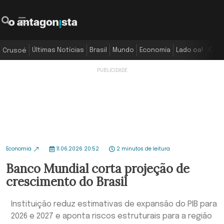
Últimas Notícias
Brasil
Mundo
Economia
Lado oa!
Colu
Crusoé
Economia
11.06.2026 20:52
2 minutos de leitura
Banco Mundial corta projeção de
crescimento do Brasil
Instituição reduz estimativas de expansão do PIB para
2026 e 2027 e aponta riscos estruturais para a região