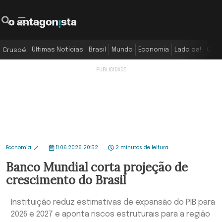
Últimas Notícias
Brasil
Mundo
Economia
Lado oa!
Colu
Crusoé
Economia
11.06.2026 20:52
2 minutos de leitura
Banco Mundial corta projeção de
crescimento do Brasil
Instituição reduz estimativas de expansão do PIB para
2026 e 2027 e aponta riscos estruturais para a região