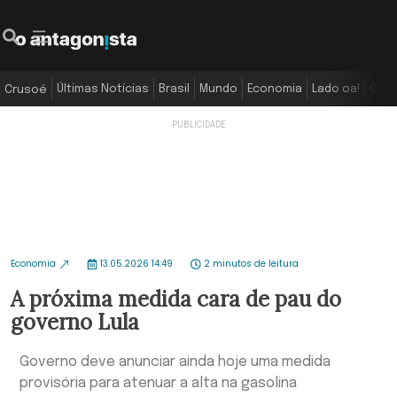
Últimas Notícias
Brasil
Mundo
Economia
Lado oa!
Colu
Crusoé
Economia
13.05.2026 14:49
2 minutos de leitura
A próxima medida cara de pau do
governo Lula
Governo deve anunciar ainda hoje uma medida
provisória para atenuar a alta na gasolina