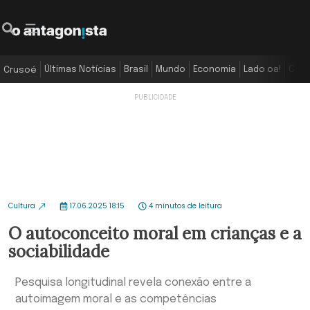
Últimas Notícias
Brasil
Mundo
Economia
Lado oa!
Colu
Crusoé
Cultura
17.06.2025 18:15
4 minutos de leitura
O autoconceito moral em crianças e a
sociabilidade
Pesquisa longitudinal revela conexão entre a
autoimagem moral e as competências