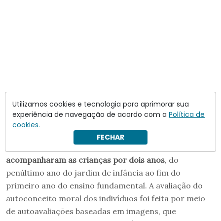
Metodologia e nuances dos
Utilizamos cookies e tecnologia para aprimorar sua
experiência de navegação de acordo com a
Política de
resultados
cookies.
FECHAR
Para a realização do estudo,
os pesquisadores
acompanharam as crianças por dois anos
, do
penúltimo ano do jardim de infância ao fim do
primeiro ano do ensino fundamental. A avaliação do
autoconceito moral dos indivíduos foi feita por meio
de autoavaliações baseadas em imagens, que