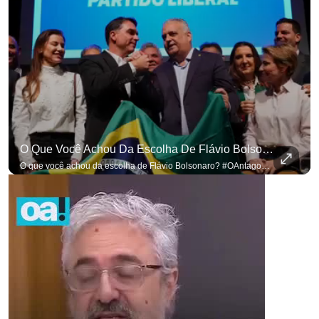
O Que Você Achou Da Escolha De Flávio Bolsonaro? #OAntagonista
O que você achou da escolha de Flávio Bolsonaro? #OAntagonista Se você busca informação com credibilidade, inscreva-se agora e ative o