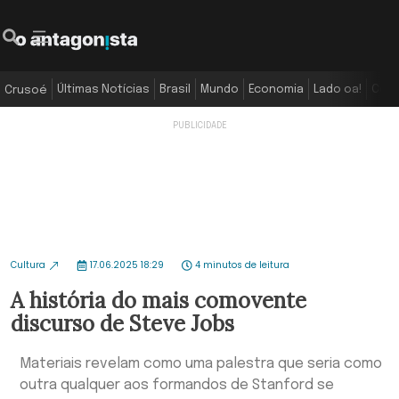
Últimas Notícias
Brasil
Mundo
Economia
Lado oa!
Colu
Crusoé
Cultura
17.06.2025 18:29
4 minutos de leitura
A história do mais comovente
discurso de Steve Jobs
Materiais revelam como uma palestra que seria como
outra qualquer aos formandos de Stanford se