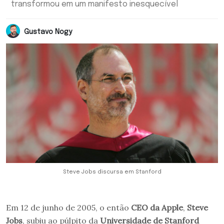
transformou em um manifesto inesquecível
Gustavo Nogy
Steve Jobs discursa em Stanford
Em 12 de junho de 2005, o então
CEO da Apple
,
Steve
Jobs
, subiu ao púlpito da
Universidade de Stanford