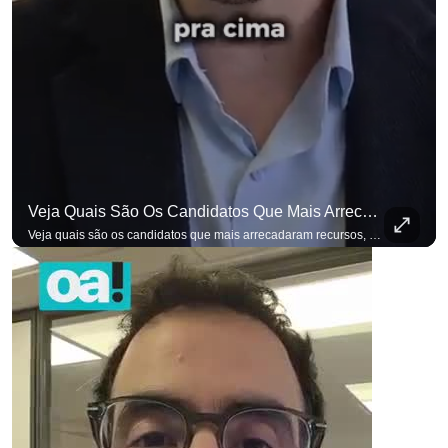
Veja Quais São Os Candidatos Que Mais Arrecadaram Recursos, Até Agora, Por Meio De Vaquinhas Eleito
Veja quais são os candidatos que mais arrecadaram recursos, até agora, por meio de vaquinhas eleitorais. #OAntagonista Se você busca informação com credibilidade, inscreva-se agora e ative o