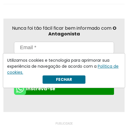
Nunca foi tão fácil ficar bem informado com
O
Antagonista
Eu concordo em receber notificações | Para obter mais
Utilizamos cookies e tecnologia para aprimorar sua
informações reveja nossa
Política de Privacidade
.
experiência de navegação de acordo com a
Política de
cookies.
Enviar
FECHAR
Inscreva-se