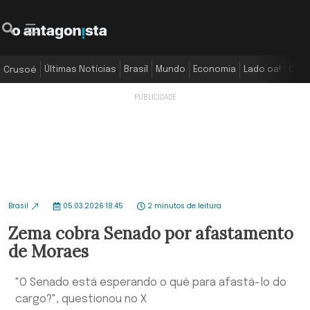
Últimas Notícias
Brasil
Mundo
Economia
Lado oa!
Colu
Crusoé
Brasil
05.03.2026 18:45
2 minutos de leitura
Zema cobra Senado por afastamento
de Moraes
"O Senado está esperando o quê para afastá-lo do
cargo?", questionou no X