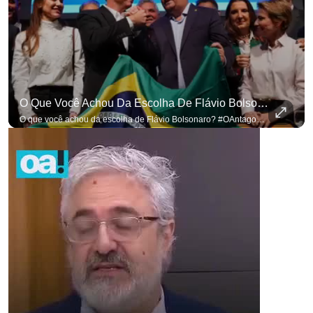
O Que Você Achou Da Escolha De Flávio Bolsonaro? #OAntagonista
O que você achou da escolha de Flávio Bolsonaro? #OAntagonista Se você busca informação com credibilidade, inscreva-se agora e ative o