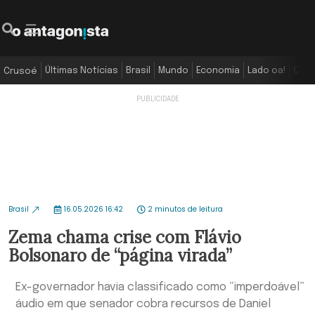
Últimas Notícias
Brasil
Mundo
Economia
Lado oa!
Colu
Crusoé
Brasil
16.05.2026 16:42
2 minutos de leitura
Zema chama crise com Flávio
Bolsonaro de “página virada”
Ex-governador havia classificado como “imperdoável”
áudio em que senador cobra recursos de Daniel