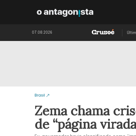
07.08.2026
Últi
Brasil
Zema chama cris
de “página virada