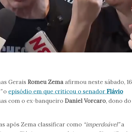
nas Gerais
Romeu Zema
afirmou neste sábado, 16
a”
o
episódio em que criticou o senador
Flávio
sas com o ex-banqueiro
Daniel Vorcaro
, dono do
dias após Zema classificar como
“imperdoável”
a