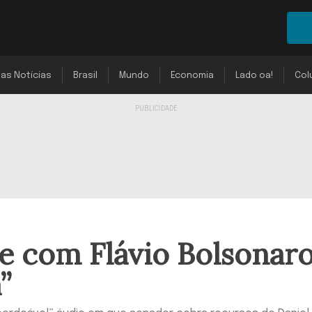
mas Notícias
Brasil
Mundo
Economia
Lado oa!
Col
e com Flávio Bolsonar
”