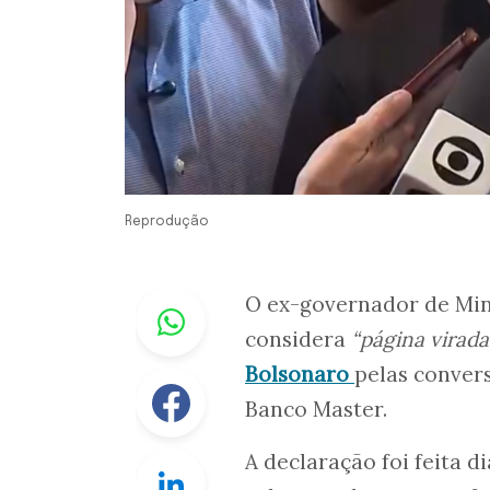
Reprodução
Whastapp
O ex-governador de Mi
considera
“página virad
Bolsonaro
pelas conver
Facebook
Banco Master.
A declaração foi feita 
Linkedin