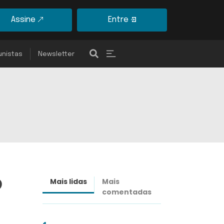
Assine
Entre
unistas
Newsletter
o
Mais lidas
Mais
Últimas
comentadas
notícias