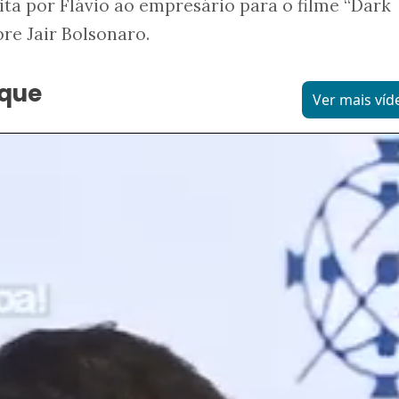
ita por Flávio ao empresário para o filme “Dark
bre Jair Bolsonaro.
aque
Ver mais víd