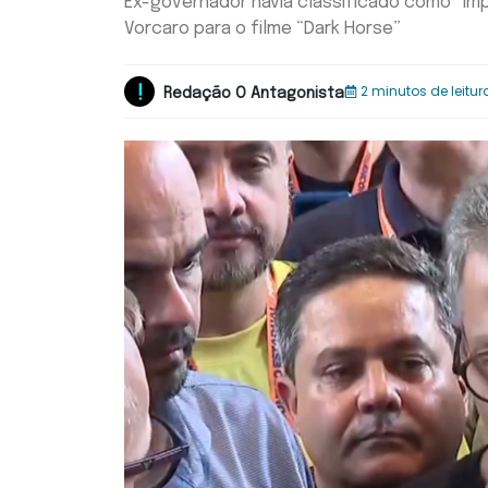
Ex-governador havia classificado como “im
Vorcaro para o filme “Dark Horse”
2 minutos de leitur
Redação O Antagonista