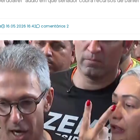
perdoável” áudio em que senador cobra recursos de Daniel
a
16.05.2026 16:42
comentários 2