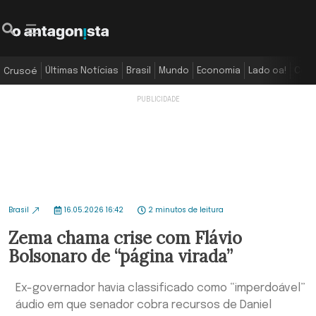
Últimas Notícias
Brasil
Mundo
Economia
Lado oa!
Colu
Crusoé
Brasil
16.05.2026 16:42
2 minutos de leitura
Zema chama crise com Flávio
Bolsonaro de “página virada”
Ex-governador havia classificado como “imperdoável”
áudio em que senador cobra recursos de Daniel