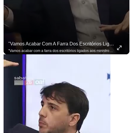
"Vamos Acabar Com A Farra Dos Escritórios Ligados Aos Ministros Do STF"
"Vamos acabar com a farra dos escritórios ligados aos ministros do STF". Essa foi a resposta de Renan Santos ao ser questionado sobre o Judiciário. Se você busca informação com credibilidade, inscreva-se agora e ative o