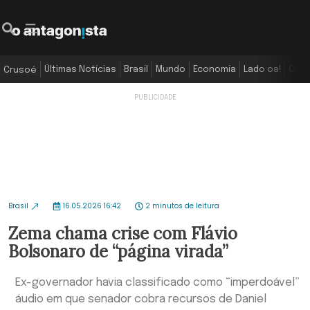
Últimas Notícias
Brasil
Mundo
Economia
Lado oa!
Colu
Crusoé
Brasil
16.05.2026 16:42
2 minutos de leitura
Zema chama crise com Flávio
Bolsonaro de “página virada”
Ex-governador havia classificado como “imperdoável”
áudio em que senador cobra recursos de Daniel