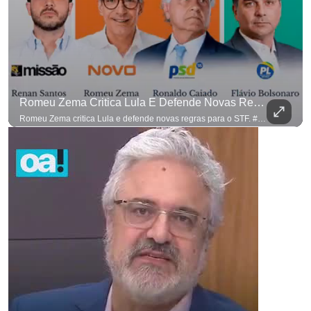
Romeu Zema Critica Lula E Defende Novas Regras Para O STF. #OAntagonista
Romeu Zema critica Lula e defende novas regras para o STF. #OAntagonista Se você busca informação com credibilidade, inscreva-se agora e ative o