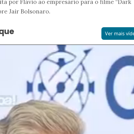
ita por Flávio ao empresário para o filme “Dark
bre Jair Bolsonaro.
aque
Ver mais víd