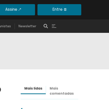
Assine
Entre
unistas
Newsletter
o
Mais lidas
Mais
Últimas
comentadas
notícias