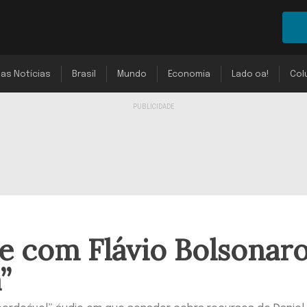
mas Notícias
Brasil
Mundo
Economia
Lado oa!
Col
e com Flávio Bolsonar
”