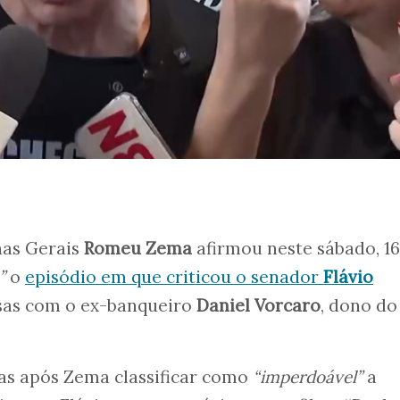
nas Gerais
Romeu Zema
afirmou neste sábado, 16
a”
o
episódio em que criticou o senador
Flávio
sas com o ex-banqueiro
Daniel Vorcaro
, dono do
dias após Zema classificar como
“imperdoável”
a