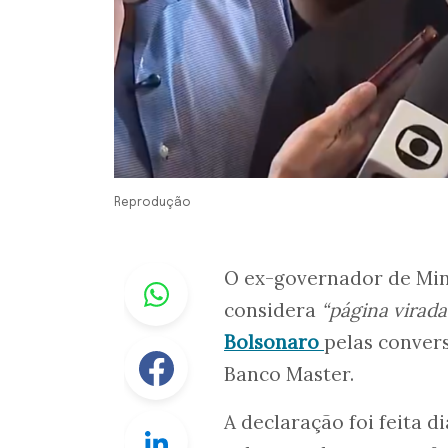
Reprodução
Whastapp
O ex-governador de Mi
considera
“página virad
Bolsonaro
pelas conver
Facebook
Banco Master.
A declaração foi feita 
Linkedin