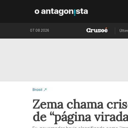
07.08.2026
Últi
Brasil
Zema chama cris
de “página virada