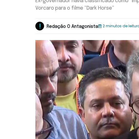
Ex-governador havia classificado como “im
Vorcaro para o filme “Dark Horse”
2 minutos de leitur
Redação O Antagonista