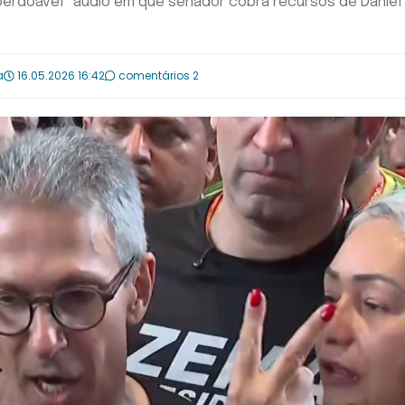
perdoável” áudio em que senador cobra recursos de Daniel
a
16.05.2026 16:42
comentários 2