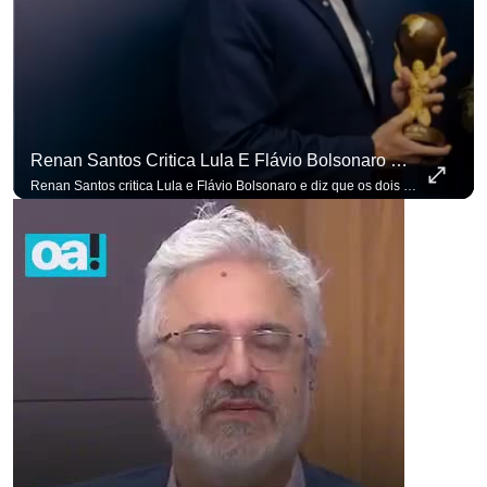
Renan Santos Critica Lula E Flávio Bolsonaro E Diz Que Os Dois São Lados Da Mesma Moeda.
Renan Santos critica Lula e Flávio Bolsonaro e diz que os dois são lados da mesma moeda. #OAntagonista Se você busca informação com credibilidade, inscreva-se agora e ative o