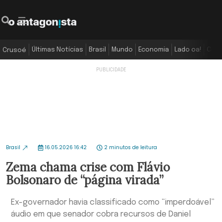
Últimas Notícias
Brasil
Mundo
Economia
Lado oa!
Colu
Crusoé
Brasil
16.05.2026 16:42
2 minutos de leitura
Zema chama crise com Flávio
Bolsonaro de “página virada”
Ex-governador havia classificado como “imperdoável”
áudio em que senador cobra recursos de Daniel