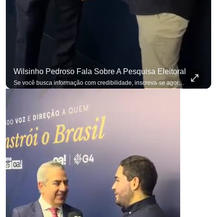
Wilsinho Pedroso Fala Sobre A Pesquisa Eleitoral
Se você busca informação com credibilidade, inscreva-se agora e ative o
p
p