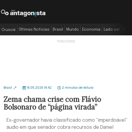
Últimas Notícias
Brasil
Mundo
Economia
Lado oa!
Colu
Crusoé
Brasil
16.05.2026 16:42
2 minutos de leitura
Zema chama crise com Flávio
Bolsonaro de “página virada”
Ex-governador havia classificado como “imperdoável”
áudio em que senador cobra recursos de Daniel