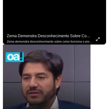
Zema Demonstra Desconhecimento Sobre Como Funciona O Processo De Mudança Das Leis. #OAntagonista
Zema demonstra desconhecimento sobre como funciona o processo de mudança das leis. #OAntagonista Se você busca informação com credibilidade, inscreva-se agora e ative o