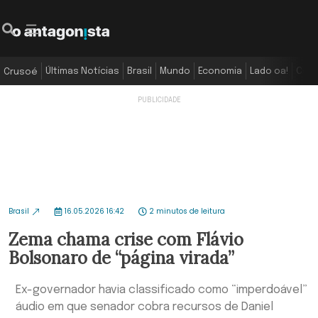
Últimas Notícias
Brasil
Mundo
Economia
Lado oa!
Colu
Crusoé
Brasil
16.05.2026 16:42
2 minutos de leitura
Zema chama crise com Flávio
Bolsonaro de “página virada”
Ex-governador havia classificado como “imperdoável”
áudio em que senador cobra recursos de Daniel