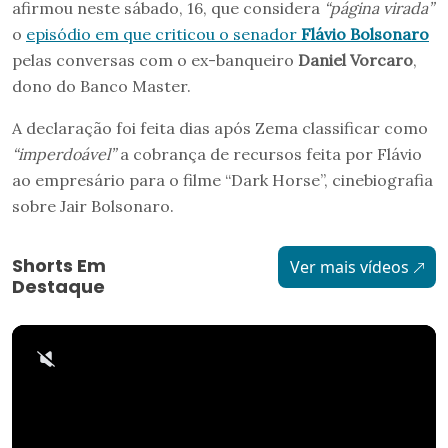
afirmou neste sábado, 16, que considera
“página virada”
o
episódio em que criticou o senador
Flávio Bolsonaro
pelas conversas com o ex-banqueiro
Daniel Vorcaro
,
dono do Banco Master.
A declaração foi feita dias após Zema classificar como
“imperdoável”
a cobrança de recursos feita por Flávio
ao empresário para o filme “Dark Horse”, cinebiografia
sobre Jair Bolsonaro.
Shorts Em
Ver mais vídeos
Destaque