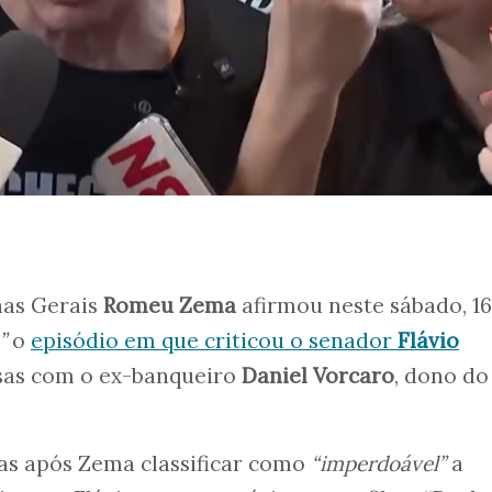
nas Gerais
Romeu Zema
afirmou neste sábado, 16
a”
o
episódio em que criticou o senador
Flávio
sas com o ex-banqueiro
Daniel Vorcaro
, dono do
dias após Zema classificar como
“imperdoável”
a