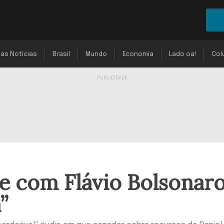
mas Notícias
Brasil
Mundo
Economia
Lado oa!
Col
e com Flávio Bolsonar
”