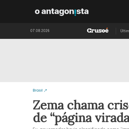
07.08.2026
Últi
Brasil
Zema chama cris
de “página virada