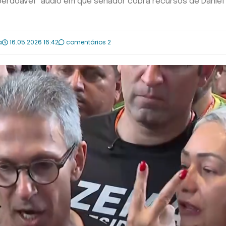
perdoável” áudio em que senador cobra recursos de Daniel
a
16.05.2026 16:42
comentários 2