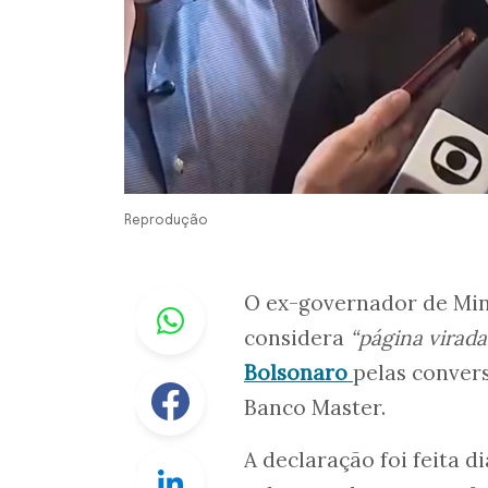
Reprodução
Whastapp
O ex-governador de Mi
considera
“página virad
Bolsonaro
pelas conver
Facebook
Banco Master.
A declaração foi feita 
Linkedin