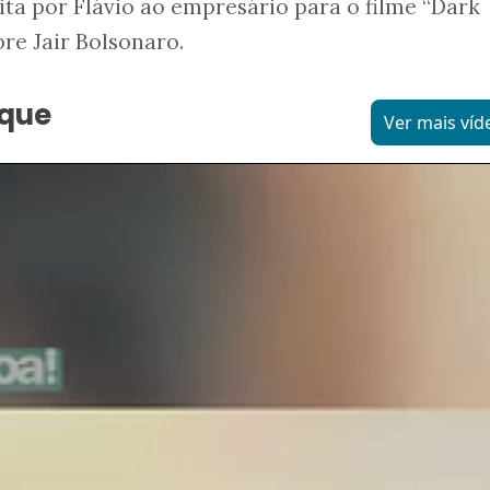
ita por Flávio ao empresário para o filme “Dark
bre Jair Bolsonaro.
aque
Ver mais víd