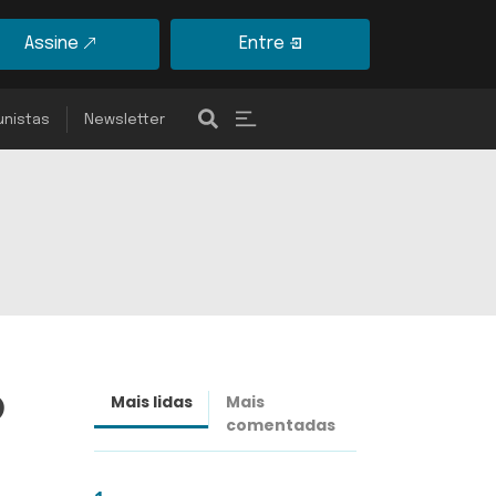
Assine
Entre
unistas
Newsletter
o
Mais lidas
Mais
Últimas
comentadas
notícias