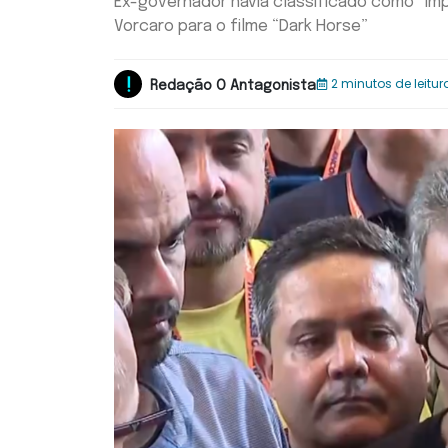
Ex-governador havia classificado como “im
Vorcaro para o filme “Dark Horse”
2 minutos de leitur
Redação O Antagonista