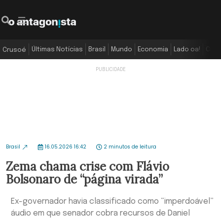
Últimas Notícias
Brasil
Mundo
Economia
Lado oa!
Colu
Crusoé
Brasil
16.05.2026 16:42
2 minutos de leitura
Zema chama crise com Flávio
Bolsonaro de “página virada”
Ex-governador havia classificado como “imperdoável”
áudio em que senador cobra recursos de Daniel