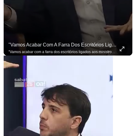
"Vamos Acabar Com A Farra Dos Escritórios Ligados Aos Ministros Do STF"
"Vamos acabar com a farra dos escritórios ligados aos ministros do STF". Essa foi a resposta de Renan Santos ao ser questionado sobre o Judiciário. Se você busca informação com credibilidade, inscreva-se agora e ative o