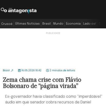
Últimas Notícias
Brasil
Mundo
Economia
Lado oa!
Colu
Crusoé
Brasil
16.05.2026 16:42
2 minutos de leitura
Zema chama crise com Flávio
Bolsonaro de “página virada”
Ex-governador havia classificado como “imperdoável”
áudio em que senador cobra recursos de Daniel