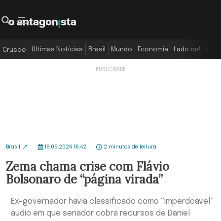
Últimas Notícias
Brasil
Mundo
Economia
Lado oa!
Colu
Crusoé
Brasil
16.05.2026 16:42
2 minutos de leitura
Zema chama crise com Flávio
Bolsonaro de “página virada”
Ex-governador havia classificado como “imperdoável”
áudio em que senador cobra recursos de Daniel