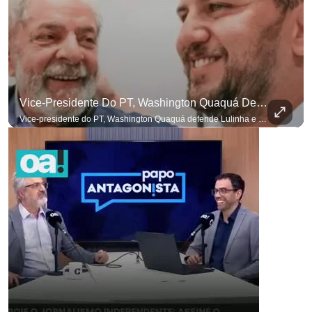
Vice-Presidente Do PT, Washington Quaquá Defende Lulinha E Diz Que Ele Vive Em Condições Precárias
Vice-presidente do PT, Washington Quaquá defende Lulinha e diz que ele vive em condições espartanas na Espanha. #OAntagonista Se você busca informação com credibilidade, inscreva-se agora e ative o