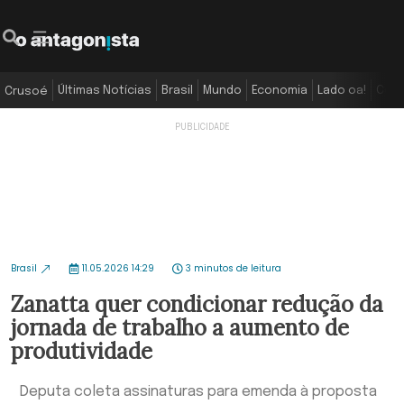
Últimas Notícias
Brasil
Mundo
Economia
Lado oa!
Colu
Crusoé
Brasil
11.05.2026 14:29
3 minutos de leitura
Zanatta quer condicionar redução da
jornada de trabalho a aumento de
produtividade
Deputa coleta assinaturas para emenda à proposta