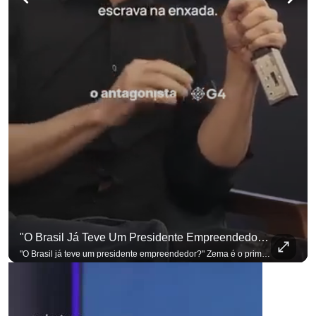
"O Brasil Já Teve Um Presidente Empreendedor?"
"O Brasil já teve um presidente empreendedor?" Zema é o primeiro a sentar na cadeira. Outros três presidenciáveis ainda vão passar por ela. A Sabatina Presidencial está no ar, com perguntas que vieram de uma pesquisa inédita com empresários. Acompanhe AO VIVO no YouTube do G4 Business. Se você busca informação com credibilidade, inscreva-se agora e ative o