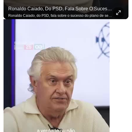
Ronaldo Caiado, Do PSD, Fala Sobre O Sucesso Do Plano De Segurança Pública
Ronaldo Caiado, do PSD, fala sobre o sucesso do plano de segurança pública como governador de Goiás, sendo um incentivo aos empreendedores locais. Se você busca informação com credibilidade, inscreva-se agora e ative o