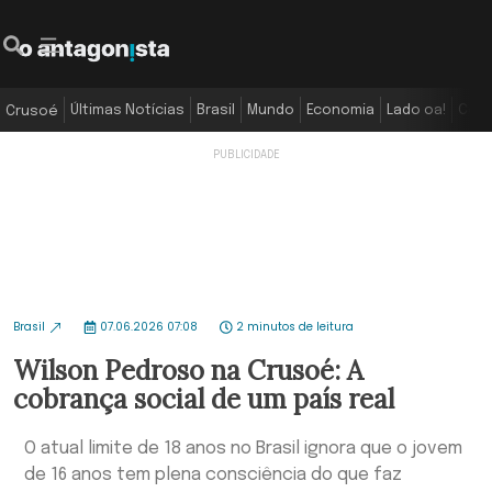
Últimas Notícias
Brasil
Mundo
Economia
Lado oa!
Colu
Crusoé
Brasil
07.06.2026 07:08
2 minutos de leitura
Wilson Pedroso na Crusoé: A
cobrança social de um país real
O atual limite de 18 anos no Brasil ignora que o jovem
de 16 anos tem plena consciência do que faz