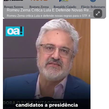
Romeu Zema Critica Lula E Defende Novas Regras Para O STF. #OAntagonista
Romeu Zema critica Lula e defende novas regras para o STF. #OAntagonista Se você busca informação com credibilidade, inscreva-se agora e ative o