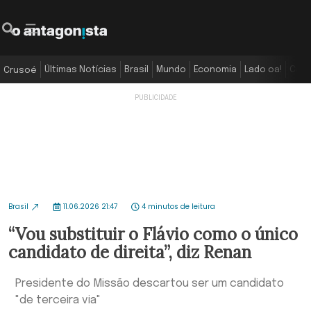
Últimas Notícias
Brasil
Mundo
Economia
Lado oa!
Colu
Crusoé
Brasil
11.06.2026 21:47
4 minutos de leitura
“Vou substituir o Flávio como o único
candidato de direita”, diz Renan
Presidente do Missão descartou ser um candidato
"de terceira via"