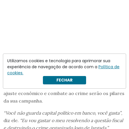
Utilizamos cookies e tecnologia para aprimorar sua
experiência de navegação de acordo com a
Política de
cookies.
Além de elogiar o estilo confrontacional dos dois
FECHAR
presidentes latino-americanos, ele indica com isso que
ajuste econômico e combate ao crime serão os pilares
da sua campanha.
“Você não guarda capital político em banco, você gasta”
,
diz ele.
“Eu vou gastar o meu resolvendo a questão fiscal
e destruindo o crime organizado logo de largada.”