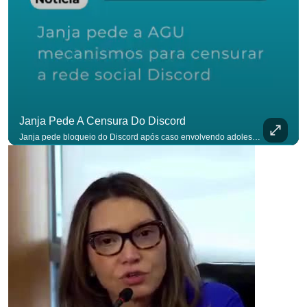
Janja Pede A Censura Do Discord
Janja pede bloqueio do Discord após caso envolvendo adolescente: “Precisamos tirar do ar”. #OAntagonista Se você busca informação com credibilidade, inscreva-se agora e ative o