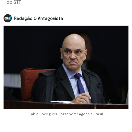
do STF
Redação O Antagonista
Fabio Rodrigues-Pozzebom/ Agência Brasil