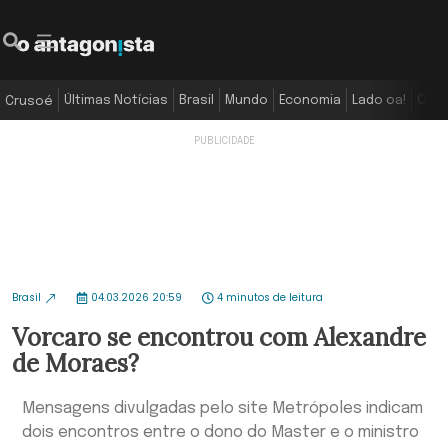
Últimas Notícias
Brasil
Mundo
Economia
Lado oa!
Colu
Crusoé
Brasil
04.03.2026 20:59
4 minutos de leitura
Vorcaro se encontrou com Alexandre
de Moraes?
Mensagens divulgadas pelo site Metrópoles indicam
dois encontros entre o dono do Master e o ministro