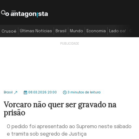
Últimas Notícias
Brasil
Mundo
Economia
Lado oa!
Colu
Crusoé
Brasil
08.03.2026 20:00
3 minutos de leitura
Vorcaro não quer ser gravado na
prisão
O pedido foi apresentado ao Supremo neste sábado
e tramita sob segredo de Justiça